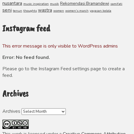
nusantara
Rekomendasi Bramandewi
music inspiration
musik
samifati
seni
wastra
tenun
thoughts
women
women's march
yayasan kelola
Instagram feed
This error message is only visible to WordPress admins
Error: No feed found.
Please go to the Instagram Feed settings page to create a
feed.
Archives
Archives
This work is licensed under a
Creative Commons Attribution-