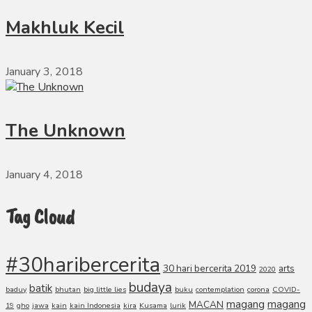
Makhluk Kecil
January 3, 2018
The Unknown
January 4, 2018
Tag Cloud
#30haribercerita
30 hari bercerita 2019
arts
2020
budaya
batik
baduy
bhutan
big little lies
buku
contemplation
corona
COVID-
magang
magang
MACAN
19
gho
jawa
kain
kain Indonesia
kira
Kusama
lurik