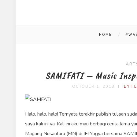
HOME
#WA
ART
SAMIFATI – Music Inspi
OCTOBER 1, 2018
BY F
Halo, halo, halo! Ternyata terakhir publish tulisan s
saya kali ini ya. Kali ini aku mau berbagi cerita lama 
Magang Nusantara (MN) di IFI Yogya bersama SAMIFAT